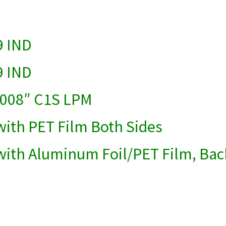
8
9 IND
9 IND
 .008″ C1S LPM
ith PET Film Both Sides
ith Aluminum Foil/PET Film, Bac