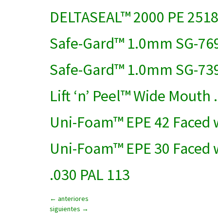
DELTASEAL™ 2000 PE 251
Safe-Gard™ 1.0mm SG-76
Safe-Gard™ 1.0mm SG-73
Lift ‘n’ Peel™ Wide Mouth
Uni-Foam™ EPE 42 Faced w
Uni-Foam™ EPE 30 Faced w
.030 PAL 113
←
anteriores
siguientes
→