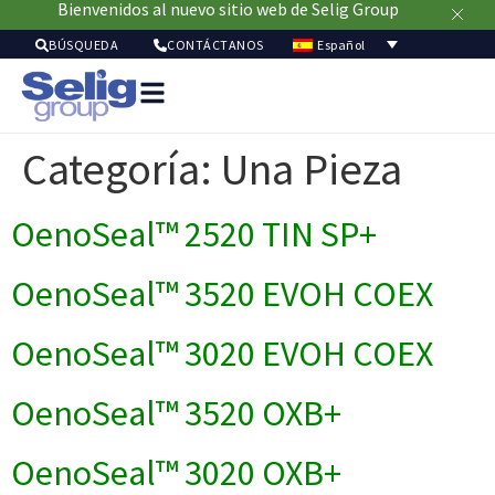
Bienvenidos al nuevo sitio web de Selig Group
Español
BÚSQUEDA
CONTÁCTANOS
Soluci
de
Categoría:
Una Pieza
envasa
Merca
Recur
OenoSeal™ 2520 TIN SP+
Sostenibil
Acerc
OenoSeal™ 3520 EVOH COEX
de
nosot
OenoSeal™ 3020 EVOH COEX
OenoSeal™ 3520 OXB+
OenoSeal™ 3020 OXB+