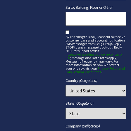
Suite, Building, Floor or Other
sms
By checking this box, I consent to receive
customer care and account notification
SMS messages from Selig Group. Reply
STOP to any message to opt-out; Reply
HELP for support or visit
https://www.seliggroup.com/contact-
us/
; Message and Data rates apply;
Messaging frequency may vary. For
more information on how we protect
your privacy, visit our
Privacy Policy and
SMS Terms & Conditions
.
Country
(Obligatorio)
State
(Obligatorio)
Company
(Obligatorio)