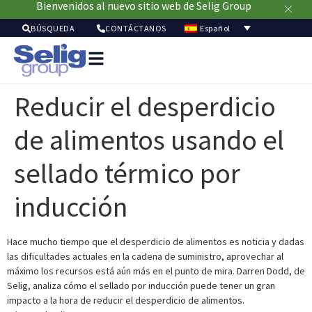
Bienvenidos al nuevo sitio web de Selig Group
Español
BÚSQUEDA
CONTÁCTANOS
Soluci
de
Reducir el desperdicio
envasa
Merca
de alimentos usando el
Recur
Sostenibil
sellado térmico por
Acerc
de
inducción
nosot
Hace mucho tiempo que el desperdicio de alimentos es noticia y dadas
las dificultades actuales en la cadena de suministro, aprovechar al
máximo los recursos está aún más en el punto de mira. Darren Dodd, de
Selig, analiza cómo el sellado por inducción puede tener un gran
impacto a la hora de reducir el desperdicio de alimentos.