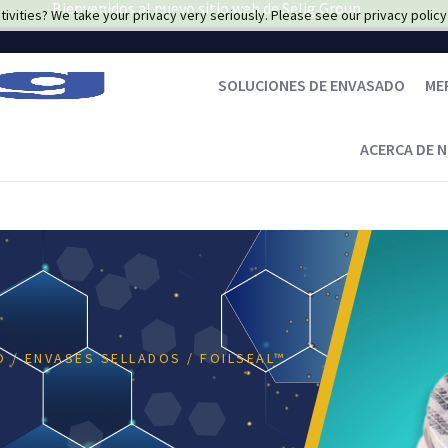
Bienvenidos al nuevo sitio web de Selig Group
ivities? We take your privacy very seriously. Please see our privacy policy 
SOLUCIONES DE ENVASADO
ME
ACERCA DE 
O
/ ENVASES SELLADOS
/ FOILSEAL™