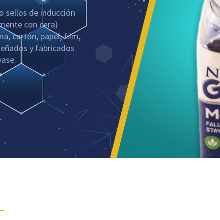
o sellos de inducción
lmente con cera)
, cartón, papel, film,
señados y fabricados
vase.