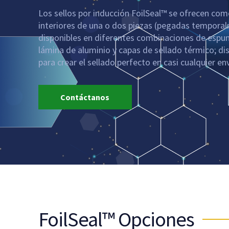
Los sellos por inducción FoilSeal™ se ofrecen com
interiores de una o dos piezas (pegadas tempora
disponibles en diferentes combinaciones de espuma
lámina de aluminio y capas de sellado térmico; di
para crear el sellado perfecto en casi cualquier en
Contáctanos
FoilSeal™ Opciones