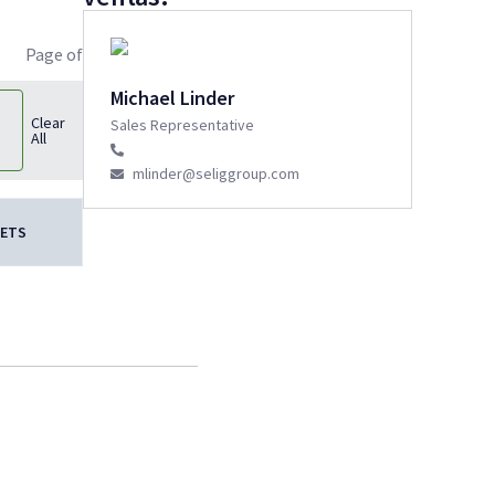
Page
of
Michael Linder
Clear
Sales Representative
All
mlinder@seliggroup.com
EETS