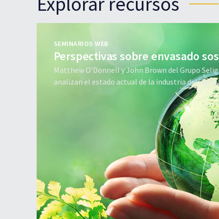
Explorar recursos
SEMINARIOS WEB
Perspectivas sobre envasado sos
Matthew O’Donnell y John Brown del Grupo Selig
analizan el estado actual de la industria del recicla
futuro de los envases sostenibles