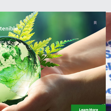
tenible
je y el
Learn More