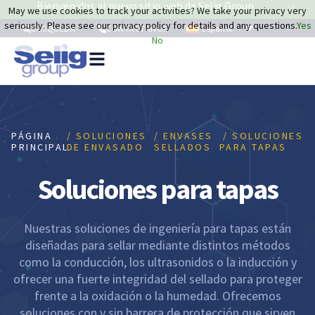
Bienvenidos al nuevo sitio web de Selig Group
May we use cookies to track your activities? We take your privacy very
seriously. Please see our privacy policy for details and any questions.
Yes
Español
BÚSQUEDA
CONTÁCTANOS
No
So
de
en
M
PÁGINA
/ SOLUCIONES
/ ENVASES
/ SOLUCIONES
R
PRINCIPAL
DE ENVASADO
SELLADOS
PARA TAPAS
Sosten
A
Soluciones para tapas
d
n
Nuestras soluciones de ingeniería para tapas están
diseñadas para sellar mediante distintos métodos
como la conducción, los ultrasonidos o la inducción y
ofrecer una fuerte integridad del sellado para proteger
frente a la oxidación o la humedad. Ofrecemos
soluciones con y sin barrera de protección que sirven