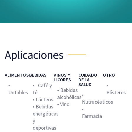
Aplicaciones
ALIMENTOS
BEBIDAS
VINOS Y
CUIDADO
OTRO
LICORES
DE LA
SALUD
•
• Café y
•
• Bebidas
Untables
té
Blísteres
•
alcohólicas
• Lácteos
Nutracéuticos
• Vino
• Bebidas
•
energéticas
Farmacia
y
deportivas