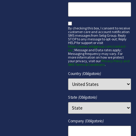
sms
By checking this box, I consent to receive
customer care and account notification
SMS messages from Selig Group. Reply
STOP to any message to opt-out; Reply
HELP for support or visit
https://www.seliggroup.com/contact-
us/
; Message and Data rates apply;
Messaging frequency may vary. For
more information on how we protect
your privacy, visit our
Privacy Policy and
SMS Terms & Conditions
.
Country
(Obligatorio)
State
(Obligatorio)
Company
(Obligatorio)